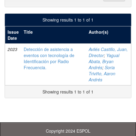
Showing results 1 to 1 of 1
Issue
Title
Author(s)
Date
2023
Detección de asistencia a
Avilés Castillo, Juan,
eventos con tecnología de
Director
;
Yagual
Identificación por Radio
Abata, Bryan
Frecuencia.
Andrés
;
Soria
Triviño, Aaron
Andrés
Showing results 1 to 1 of 1
Copyright 2024 ESPOL