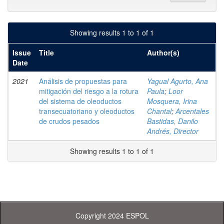
Showing results 1 to 1 of 1
Issue
Title
Author(s)
Date
2021
Análisis de propuestas para
Yagual Agurto, Ana
mitigación del riesgo a la rotura
Paula
;
Loor
del sistema de oleoductos
Mosquera, Irina
transecuatoriano y oleoductos
Chantal
;
Arcentales
de crudos pesados
Bastidas, Danilo
Andrés, Director
Showing results 1 to 1 of 1
Copyright 2024 ESPOL