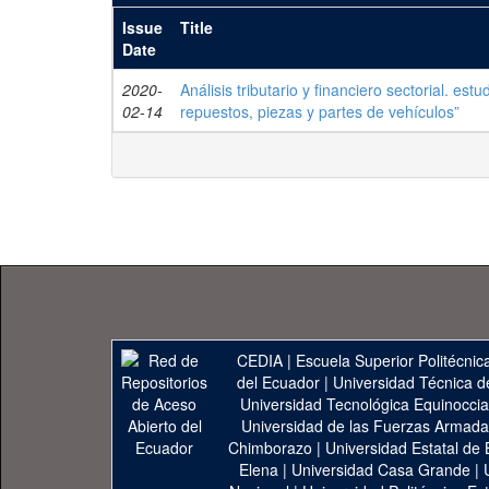
Issue
Title
Date
2020-
Análisis tributario y financiero sectorial. e
02-14
repuestos, piezas y partes de vehículos”
CEDIA
|
Escuela Superior Politécnica
del Ecuador
|
Universidad Técnica d
Universidad Tecnológica Equinoccia
Universidad de las Fuerzas Armad
Chimborazo
|
Universidad Estatal de 
Elena
|
Universidad Casa Grande
|