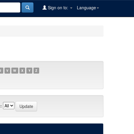
Sign on to:
Language
U
V
W
X
Y
Z
: