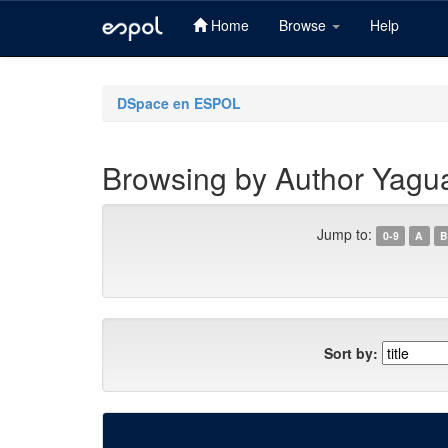
Home
Browse
Help
Skip
navigation
DSpace en ESPOL
Browsing by Author Yagua
Jump to:
0-9
A
B
Sort by: