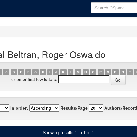
l Beltran, Roger Oswaldo
C
D
E
F
G
H
I
J
K
L
M
N
O
P
Q
R
S
T
or enter first few letters:
In order:
Results/Page
Authors/Record
Showing results 1 to 1 of 1