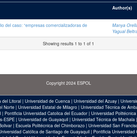
Author(s)
studio del caso: “empresas comercializadoras de
Manya Orell
Yagual Belt
Showing results 1 to 1 of 1
Copyright 2024 ESPOL
 del Litoral
|
Universidad de Cuenca
|
Universidad del Azuay
|
Universi
el Norte
|
Universidad Estatal de Milagro
|
Universidad Técnica de Amb
l
|
Pontificia Universidad Catolica del Ecuador
|
Universidad Politécnica
as-ESPE
|
Universidad de Guayaquil
|
Universidad Técnica de Machala
Bolivar
|
Escuela Politécnica del Chimborazo
|
Universidad San Francis
Universidad Católica de Santiago de Guayaquil
|
Pontificia Universidad