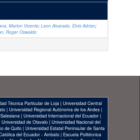
ana, Marlon Vicente
;
Leon Alvarado, Elvis Adrian
;
ran, Roger Oswaldo
dad Técnica Particular de Loja
|
Universidad Central
ato
|
Universidad Regional Autónoma de los Andes
|
 Salesiana
|
Universidad Internacional del Ecuador
|
|
Universidad de Otavalo
|
Universidad Nacional del
co de Quito
|
Universidad Estatal Peninsular de Santa
 Católica del Ecuador - Ambato
|
Escuela Politécnica