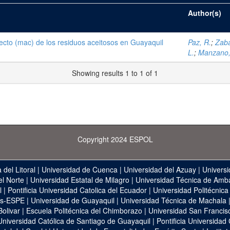
Author(s)
ecto (mac) de los residuos aceitosos en Guayaquil
Paz, R.
;
Zaba
L.
;
Manzano, 
Showing results 1 to 1 of 1
Copyright 2024 ESPOL
 del Litoral
|
Universidad de Cuenca
|
Universidad del Azuay
|
Universi
el Norte
|
Universidad Estatal de Milagro
|
Universidad Técnica de Amb
l
|
Pontificia Universidad Catolica del Ecuador
|
Universidad Politécnica
as-ESPE
|
Universidad de Guayaquil
|
Universidad Técnica de Machala
Bolivar
|
Escuela Politécnica del Chimborazo
|
Universidad San Francis
Universidad Católica de Santiago de Guayaquil
|
Pontificia Universidad