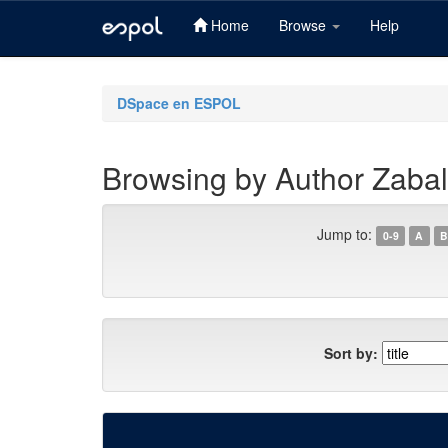
Home
Browse
Help
Skip
navigation
DSpace en ESPOL
Browsing by Author Zabal
Jump to:
0-9
A
B
Sort by: