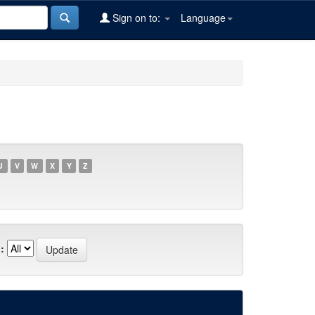
Sign on to:
Language
U
V
W
X
Y
Z
: