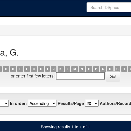
a, G.
C
D
E
F
G
H
I
J
K
L
M
N
O
P
Q
R
S
T
or enter first few letters:
In order:
Results/Page
Authors/Record
Showing results 1 to 1 of 1