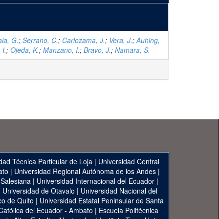
la, G.
;
Serrano, C.
;
Carlozama, J.
;
Vera, J.
;
Auhing,
I.
;
Ojeda, K.
;
Manzano, I.
;
Bravo, J.
;
Namara, S.
dad Técnica Particular de Loja
|
Universidad Central
ato
|
Universidad Regional Autónoma de los Andes
|
 Salesiana
|
Universidad Internacional del Ecuador
|
|
Universidad de Otavalo
|
Universidad Nacional del
co de Quito
|
Universidad Estatal Peninsular de Santa
 Católica del Ecuador - Ambato
|
Escuela Politécnica