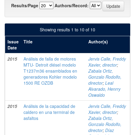
Results/Page
Authors/Record:
Showing results 1 to 10 of 10
Issue
Title
Author(s)
Date
2015
Análisis de falla de motores
Jervis Calle, Freddy
MTU- Detroit diésel modelo
Xavier, director
;
T1237m36 ensamblados en
Zabala Ortiz,
generadores Kohler modelo
Gonzalo Rodolfo,
1500 RE OZDB
director
;
Leal
Alvarado, Henrry
Oswaldo
2015
Análisis de la capacidad de
Jervis Calle, Freddy
caldero en una terminal de
Xavier, director
;
asfaltos
Zabala Ortiz,
Gonzalo Rodolfo,
director
;
Díaz