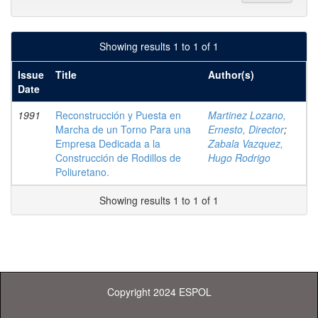
Showing results 1 to 1 of 1
Issue
Title
Author(s)
Date
1991
Reconstrucción y Puesta en
Martinez Lozano,
Marcha de un Torno Para una
Ernesto, Director
;
Empresa Dedicada a la
Zabala Vazquez,
Construcción de Rodillos de
Hugo Rodrigo
Poliuretano.
Showing results 1 to 1 of 1
Copyright 2024 ESPOL