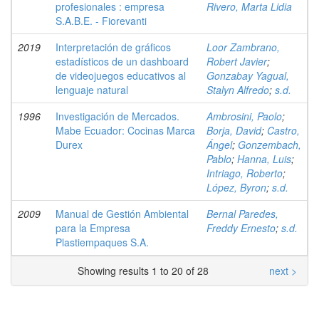
profesionales : empresa
Rivero, Marta Lidia
S.A.B.E. - Fiorevanti
2019
Interpretación de gráficos
Loor Zambrano,
estadísticos de un dashboard
Robert Javier
;
de videojuegos educativos al
Gonzabay Yagual,
lenguaje natural
Stalyn Alfredo
;
s.d.
1996
Investigación de Mercados.
Ambrosini, Paolo
;
Mabe Ecuador: Cocinas Marca
Borja, David
;
Castro,
Durex
Ángel
;
Gonzembach,
Pablo
;
Hanna, Luis
;
Intriago, Roberto
;
López, Byron
;
s.d.
2009
Manual de Gestión Ambiental
Bernal Paredes,
para la Empresa
Freddy Ernesto
;
s.d.
Plastiempaques S.A.
Showing results 1 to 20 of 28
next >