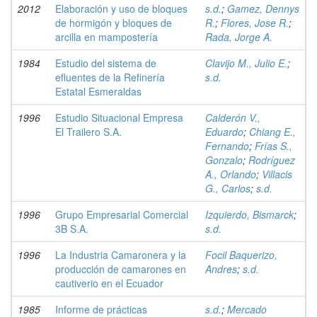
2012
Elaboración y uso de bloques
s.d.
;
Gamez, Dennys
de hormigón y bloques de
R.
;
Flores, Jose R.
;
arcilla en mampostería
Rada, Jorge A.
1984
Estudio del sistema de
Clavijo M., Julio E.
;
efluentes de la Refinería
s.d.
Estatal Esmeraldas
1996
Estudio Situacional Empresa
Calderón V.,
El Trailero S.A.
Eduardo
;
Chiang E.,
Fernando
;
Frías S.,
Gonzalo
;
Rodríguez
A., Orlando
;
Villacis
G., Carlos
;
s.d.
1996
Grupo Empresarial Comercial
Izquierdo, Bismarck
;
3B S.A.
s.d.
1996
La Industria Camaronera y la
Focil Baquerizo,
producción de camarones en
Andres
;
s.d.
cautiverio en el Ecuador
1985
Informe de prácticas
s.d.
;
Mercado