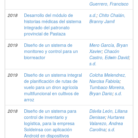
Guerrero, Francisco
2018
Desarrollo del módulo de
s.d.
;
Chito Chalán,
historias médicas del sistema
Branny Jamil
integrado del patronato
provincial de Pastaza
2019
Diseño de un sistema de
Mero García, Bryan
monitoreo y control para un
Xavier
;
Chacón
biorreactor
Castro, Edwin David
;
s.d.
2019
Diseño de un sistema integral
Colcha Melendrez,
de planificación de rutas de
Narcisa Fabiola
;
vuelo para un dron agrícola
Tumbaco Moreira,
multifuncional en cultivos de
Bryan Dario
;
s.d.
arroz
2018
Diseño de un sistema para
Dávila León, Liliana
control de inventario y
Denisse
;
Hurtares
logística, para la empresa
Valarezo, Andrea
Soldeinsa con aplicación
Carolina
;
s.d.
Android en dispositivos