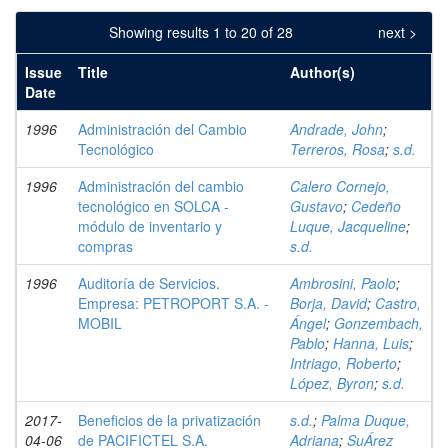
Showing results 1 to 20 of 28
next >
Issue
Title
Author(s)
Date
1996
Administración del Cambio
Andrade, John
;
Tecnológico
Terreros, Rosa
;
s.d.
1996
Administración del cambio
Calero Cornejo,
tecnológico en SOLCA -
Gustavo
;
Cedeño
módulo de inventario y
Luque, Jacqueline
;
compras
s.d.
1996
Auditoría de Servicios.
Ambrosini, Paolo
;
Empresa: PETROPORT S.A. -
Borja, David
;
Castro,
MOBIL
Ángel
;
Gonzembach,
Pablo
;
Hanna, Luis
;
Intriago, Roberto
;
López, Byron
;
s.d.
2017-
Beneficios de la privatización
s.d.
;
Palma Duque,
04-06
de PACIFICTEL S.A.
Adriana
;
SuÁrez