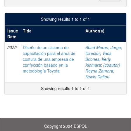
Showing results 1 to 1 of 1
Issue
Title
Author(s)
Date
2022
Diseño de un sistema de
Abad Moran, Jorge,
capacitación para el área de
Director
;
Vaca
costura de una empresa de
Briones, Kerly
confección basado en la
Xiomara
;
(coautor)
metodología Toyota
Reyna Zamora,
Kelvin Dalton
Showing results 1 to 1 of 1
Copyright 2024 ESPOL