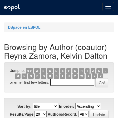
Skip
navigation
DSpace en ESPOL
Browsing by Author (coautor)
Reyna Zamora, Kelvin Dalton
Jump to:
0-9
A
B
C
D
E
F
G
H
I
J
K
L
M
N
O
P
Q
R
S
T
U
V
W
X
Y
Z
or enter first few letters:
Sort by:
In order:
Results/Page
Authors/Record: