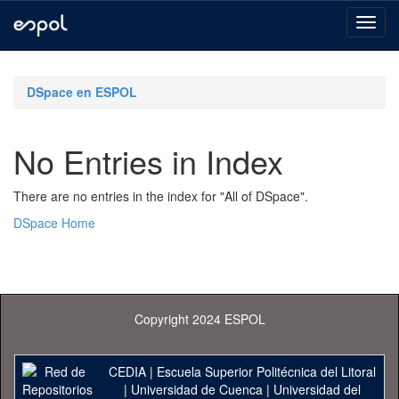
Skip
navigation
DSpace en ESPOL
No Entries in Index
There are no entries in the index for "All of DSpace".
DSpace Home
Copyright 2024 ESPOL
CEDIA
|
Escuela Superior Politécnica del Litoral
|
Universidad de Cuenca
|
Universidad del