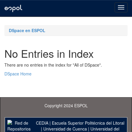
Skip
navigation
DSpace en ESPOL
No Entries in Index
There are no entries in the index for "All of DSpace".
DSpace Home
Copyright 2024 ESPOL
CEDIA
|
Escuela Superior Politécnica del Litoral
|
Universidad de Cuenca
|
Universidad del