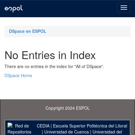
Skip
navigation
DSpace en ESPOL
No Entries in Index
There are no entries in the index for "All of DSpace".
DSpace Home
Copyright 2024 ESPOL
CEDIA
|
Escuela Superior Politécnica del Litoral
|
Universidad de Cuenca
|
Universidad del