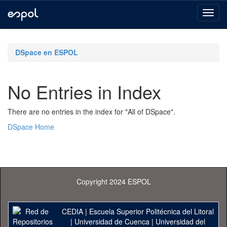
Skip
navigation
DSpace en ESPOL
No Entries in Index
There are no entries in the index for "All of DSpace".
DSpace Home
Copyright 2024 ESPOL
CEDIA
|
Escuela Superior Politécnica del Litoral
|
Universidad de Cuenca
|
Universidad del