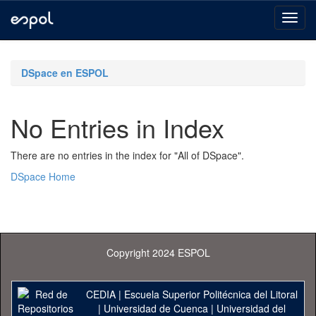
Skip
navigation
DSpace en ESPOL
No Entries in Index
There are no entries in the index for "All of DSpace".
DSpace Home
Copyright 2024 ESPOL
CEDIA
|
Escuela Superior Politécnica del Litoral
|
Universidad de Cuenca
|
Universidad del