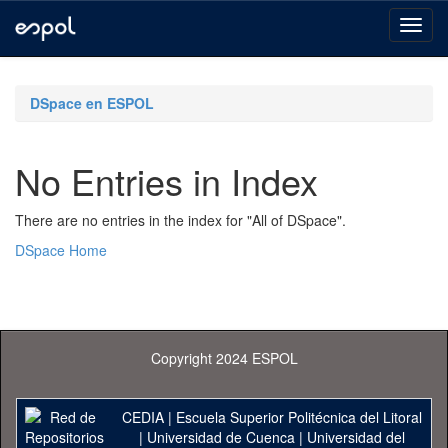
Skip
navigation
DSpace en ESPOL
No Entries in Index
There are no entries in the index for "All of DSpace".
DSpace Home
Copyright 2024 ESPOL
CEDIA
|
Escuela Superior Politécnica del Litoral
|
Universidad de Cuenca
|
Universidad del