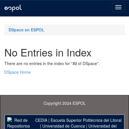
Skip
navigation
DSpace en ESPOL
No Entries in Index
There are no entries in the index for "All of DSpace".
DSpace Home
Copyright 2024 ESPOL
CEDIA
|
Escuela Superior Politécnica del Litoral
|
Universidad de Cuenca
|
Universidad del