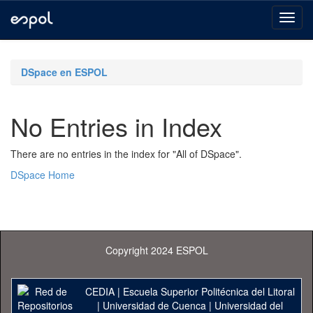
Skip
navigation
DSpace en ESPOL
No Entries in Index
There are no entries in the index for "All of DSpace".
DSpace Home
Copyright 2024 ESPOL
CEDIA
|
Escuela Superior Politécnica del Litoral
|
Universidad de Cuenca
|
Universidad del