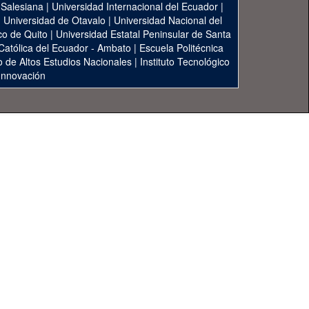
 Salesiana
|
Universidad Internacional del Ecuador
|
|
Universidad de Otavalo
|
Universidad Nacional del
co de Quito
|
Universidad Estatal Peninsular de Santa
 Católica del Ecuador - Ambato
|
Escuela Politécnica
to de Altos Estudios Nacionales
|
Instituto Tecnológico
 Innovación