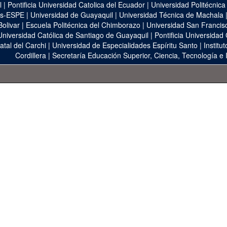
l
|
Pontificia Universidad Catolica del Ecuador
|
Universidad Politécnica
as-ESPE
|
Universidad de Guayaquil
|
Universidad Técnica de Machala
Bolivar
|
Escuela Politécnica del Chimborazo
|
Universidad San Francis
Universidad Católica de Santiago de Guayaquil
|
Pontificia Universidad
atal del Carchi
|
Universidad de Especialidades Espíritu Santo
|
Institu
Cordillera
|
Secretaría Educación Superior, Ciencia, Tecnología e