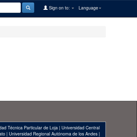
Sign on to:
Language
dad Técnica Particular de Loja
|
Universidad Central
ato
|
Universidad Regional Autónoma de los Andes
|