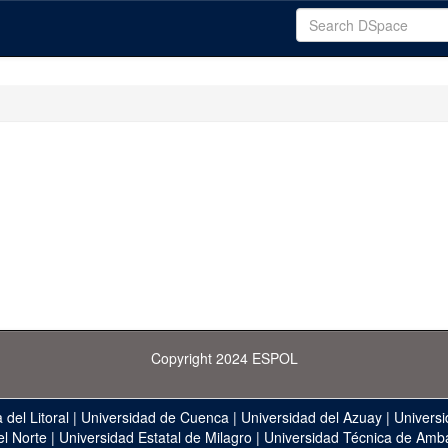
Copyright 2024 ESPOL
 del Litoral
|
Universidad de Cuenca
|
Universidad del Azuay
|
Universi
el Norte
|
Universidad Estatal de Milagro
|
Universidad Técnica de Amb