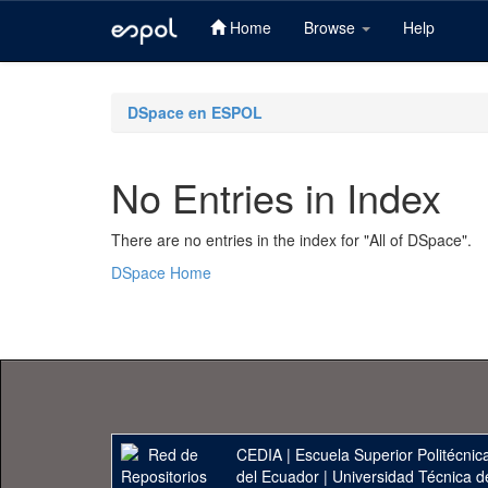
Home
Browse
Help
Skip
navigation
DSpace en ESPOL
No Entries in Index
There are no entries in the index for "All of DSpace".
DSpace Home
CEDIA
|
Escuela Superior Politécnica
del Ecuador
|
Universidad Técnica d