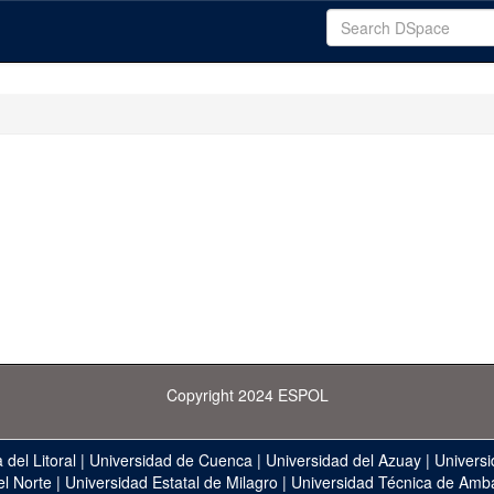
Copyright 2024 ESPOL
 del Litoral
|
Universidad de Cuenca
|
Universidad del Azuay
|
Universi
el Norte
|
Universidad Estatal de Milagro
|
Universidad Técnica de Amb