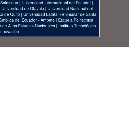
 Salesiana
|
Universidad Internacional del Ecuador
|
|
Universidad de Otavalo
|
Universidad Nacional del
co de Quito
|
Universidad Estatal Peninsular de Santa
 Católica del Ecuador - Ambato
|
Escuela Politécnica
to de Altos Estudios Nacionales
|
Instituto Tecnológico
 Innovación