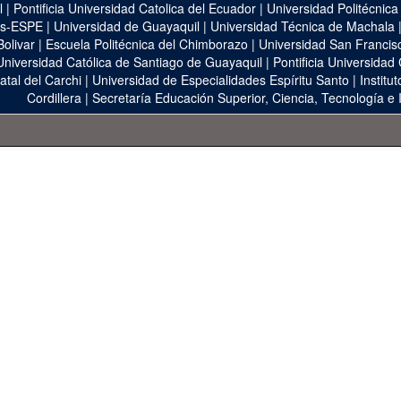
l
|
Pontificia Universidad Catolica del Ecuador
|
Universidad Politécnica
as-ESPE
|
Universidad de Guayaquil
|
Universidad Técnica de Machala
Bolivar
|
Escuela Politécnica del Chimborazo
|
Universidad San Francis
Universidad Católica de Santiago de Guayaquil
|
Pontificia Universidad
atal del Carchi
|
Universidad de Especialidades Espíritu Santo
|
Institu
Cordillera
|
Secretaría Educación Superior, Ciencia, Tecnología e