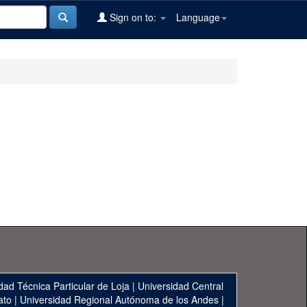
Sign on to:
Language
dad Técnica Particular de Loja
|
Universidad Central
ato
|
Universidad Regional Autónoma de los Andes
|