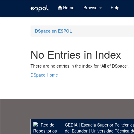
Home
Browse
Help
Skip
navigation
DSpace en ESPOL
No Entries in Index
There are no entries in the index for "All of DSpace".
DSpace Home
CEDIA
|
Escuela Superior Politécnica
del Ecuador
|
Universidad Técnica d