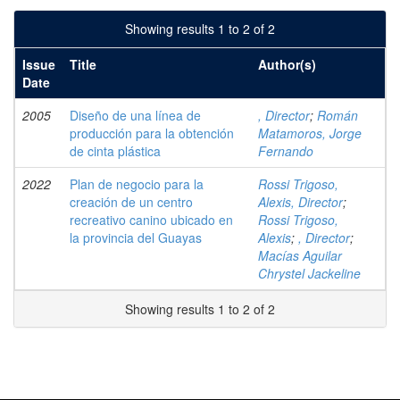
Showing results 1 to 2 of 2
Issue
Title
Author(s)
Date
2005
Diseño de una línea de
, Director
;
Román
producción para la obtención
Matamoros, Jorge
de cinta plástica
Fernando
2022
Plan de negocio para la
Rossi Trigoso,
creación de un centro
Alexis, Director
;
recreativo canino ubicado en
Rossi Trigoso,
la provincia del Guayas
Alexis
;
, Director
;
Macías Aguilar
Chrystel Jackeline
Showing results 1 to 2 of 2