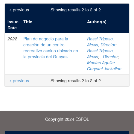
< previous
Showing results 2 to 2 of 2
Issue
Title
Author(s)
Date
2022
Plan de negocio para la
Rossi Trigoso,
creación de un centro
Alexis, Director
;
recreativo canino ubicado en
Rossi Trigoso,
la provincia del Guayas
Alexis
;
, Director
;
Macías Aguilar
Chrystel Jackeline
< previous
Showing results 2 to 2 of 2
Copyright 2024 ESPOL