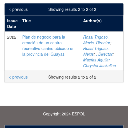
< previous
Showing results 2 to 2 of 2
Issue
Title
Author(s)
Date
2022
Plan de negocio para la
Rossi Trigoso,
creación de un centro
Alexis, Director
;
recreativo canino ubicado en
Rossi Trigoso,
la provincia del Guayas
Alexis
;
, Director
;
Macías Aguilar
Chrystel Jackeline
< previous
Showing results 2 to 2 of 2
Copyright 2024 ESPOL