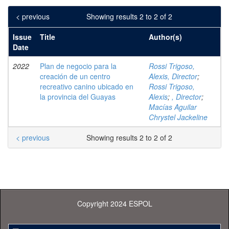
< previous
Showing results 2 to 2 of 2
Issue
Title
Author(s)
Date
2022
Plan de negocio para la
Rossi Trigoso,
creación de un centro
Alexis, Director
;
recreativo canino ubicado en
Rossi Trigoso,
la provincia del Guayas
Alexis
;
, Director
;
Macías Aguilar
Chrystel Jackeline
< previous
Showing results 2 to 2 of 2
Copyright 2024 ESPOL