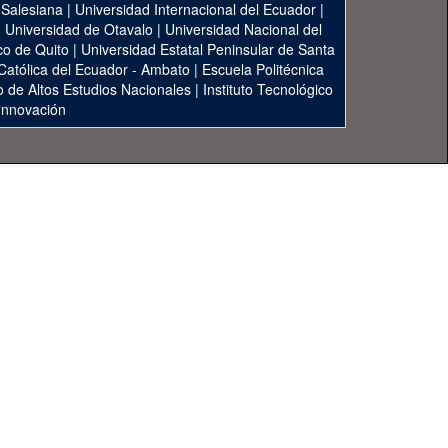
 Salesiana
|
Universidad Internacional del Ecuador
|
|
Universidad de Otavalo
|
Universidad Nacional del
co de Quito
|
Universidad Estatal Peninsular de Santa
 Católica del Ecuador - Ambato
|
Escuela Politécnica
to de Altos Estudios Nacionales
|
Instituto Tecnológico
 Innovación