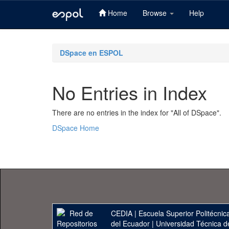
Home
Browse
Help
Skip
navigation
DSpace en ESPOL
No Entries in Index
There are no entries in the index for "All of DSpace".
DSpace Home
CEDIA
|
Escuela Superior Politécnica
del Ecuador
|
Universidad Técnica d