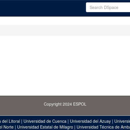
Copyright 2024 ESPOL
 del Litoral
|
Universidad de Cuenca
|
Universidad del Azuay
|
Universi
el Norte
|
Universidad Estatal de Milagro
|
Universidad Técnica de Amb