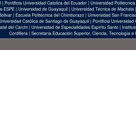
l
|
Pontificia Universidad Catolica del Ecuador
|
Universidad Politécnica
as-ESPE
|
Universidad de Guayaquil
|
Universidad Técnica de Machala
Bolivar
|
Escuela Politécnica del Chimborazo
|
Universidad San Francis
Universidad Católica de Santiago de Guayaquil
|
Pontificia Universidad
atal del Carchi
|
Universidad de Especialidades Espíritu Santo
|
Institu
Cordillera
|
Secretaría Educación Superior, Ciencia, Tecnología e