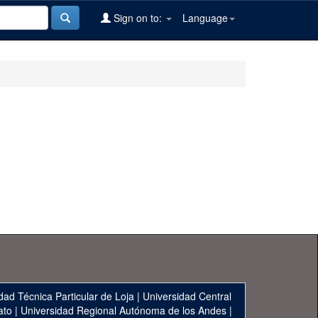
Sign on to:
Language
dad Técnica Particular de Loja
|
Universidad Central
ato
|
Universidad Regional Autónoma de los Andes
|