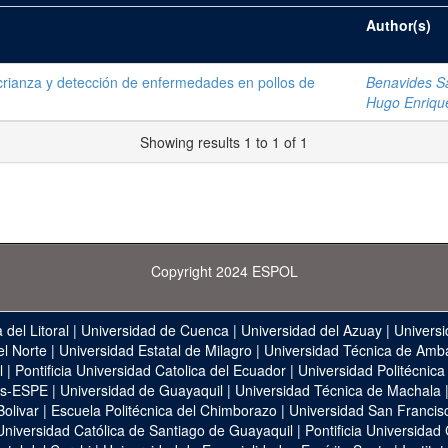
Author(s)
crianza y detección de enfermedades en pollos de
Benavides S
Hugo Enriqu
Showing results 1 to 1 of 1
Copyright 2024 ESPOL
 del Litoral
|
Universidad de Cuenca
|
Universidad del Azuay
|
Universi
el Norte
|
Universidad Estatal de Milagro
|
Universidad Técnica de Amb
l
|
Pontificia Universidad Catolica del Ecuador
|
Universidad Politécnica
as-ESPE
|
Universidad de Guayaquil
|
Universidad Técnica de Machala
Bolivar
|
Escuela Politécnica del Chimborazo
|
Universidad San Francis
Universidad Católica de Santiago de Guayaquil
|
Pontificia Universidad