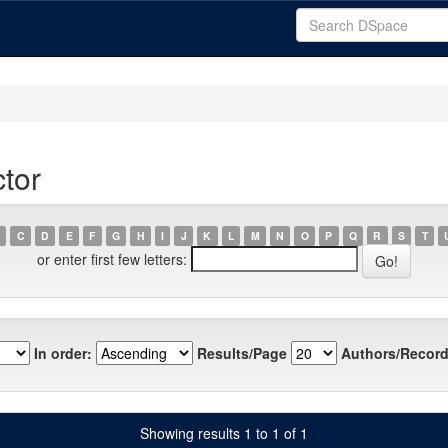
ctor
C
D
E
F
G
H
I
J
K
L
M
N
O
P
Q
R
S
T
or enter first few letters:
In order:
Results/Page
Authors/Record
Showing results 1 to 1 of 1