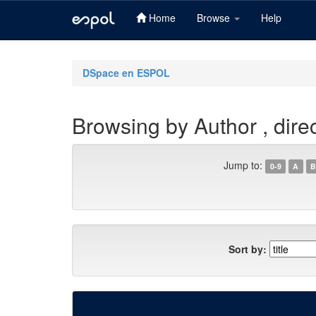
Home
Browse
Help
Skip
navigation
DSpace en ESPOL
Browsing by Author , dire
Jump to:
0-9
A
B
Sort by: