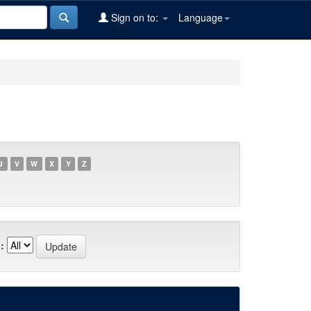
Sign on to:
Language
U
V
W
X
Y
Z
: