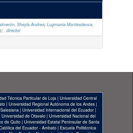
almerón, Sheyla Andrea
;
Lugmania Montesdeoca,
e
;
, director
dad Técnica Particular de Loja
|
Universidad Central
ato
|
Universidad Regional Autónoma de los Andes
|
 Salesiana
|
Universidad Internacional del Ecuador
|
|
Universidad de Otavalo
|
Universidad Nacional del
co de Quito
|
Universidad Estatal Peninsular de Santa
 Católica del Ecuador - Ambato
|
Escuela Politécnica