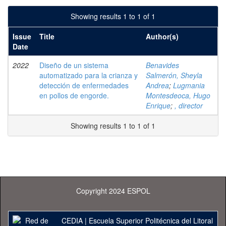
Showing results 1 to 1 of 1
Issue
Title
Author(s)
Date
2022
Diseño de un sistema
Benavides
automatizado para la crianza y
Salmerón, Sheyla
detección de enfermedades
Andrea
;
Lugmania
en pollos de engorde.
Montesdeoca, Hugo
Enrique
;
, director
Showing results 1 to 1 of 1
Copyright 2024 ESPOL
CEDIA
|
Escuela Superior Politécnica del Litoral