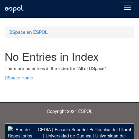
Skip
navigation
DSpace en ESPOL
No Entries in Index
There are no entries in the index for "All of DSpace".
DSpace Home
Copyright 2024 ESPOL
CEDIA
|
Escuela Superior Politécnica del Litoral
|
Universidad de Cuenca
|
Universidad del