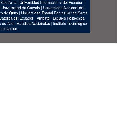
 Salesiana
|
Universidad Internacional del Ecuador
|
|
Universidad de Otavalo
|
Universidad Nacional del
co de Quito
|
Universidad Estatal Peninsular de Santa
 Católica del Ecuador - Ambato
|
Escuela Politécnica
to de Altos Estudios Nacionales
|
Instituto Tecnológico
 Innovación