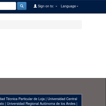
Sign on to:
Language
dad Técnica Particular de Loja
|
Universidad Central
ato
|
Universidad Regional Autónoma de los Andes
|