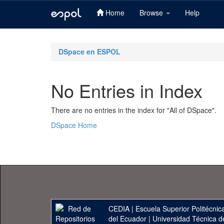
Home
Browse
Help
Skip
navigation
DSpace en ESPOL
No Entries in Index
There are no entries in the index for "All of DSpace".
DSpace Home
CEDIA
|
Escuela Superior Politécnica
del Ecuador
|
Universidad Técnica d