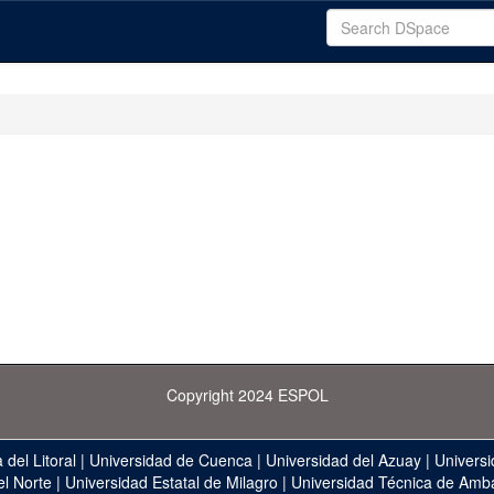
Copyright 2024 ESPOL
 del Litoral
|
Universidad de Cuenca
|
Universidad del Azuay
|
Universi
el Norte
|
Universidad Estatal de Milagro
|
Universidad Técnica de Amb