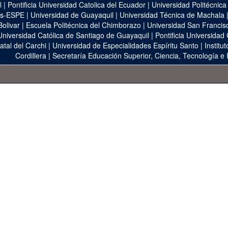
l
|
Pontificia Universidad Catolica del Ecuador
|
Universidad Politécnica
as-ESPE
|
Universidad de Guayaquil
|
Universidad Técnica de Machala
Bolivar
|
Escuela Politécnica del Chimborazo
|
Universidad San Francis
Universidad Católica de Santiago de Guayaquil
|
Pontificia Universidad
atal del Carchi
|
Universidad de Especialidades Espíritu Santo
|
Institu
Cordillera
|
Secretaría Educación Superior, Ciencia, Tecnología e