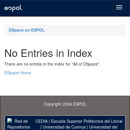
Skip
navigation
DSpace en ESPOL
No Entries in Index
There are no entries in the index for "All of DSpace".
DSpace Home
Copyright 2024 ESPOL
CEDIA
|
Escuela Superior Politécnica del Litoral
|
Universidad de Cuenca
|
Universidad del