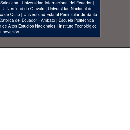
 Salesiana
|
Universidad Internacional del Ecuador
|
|
Universidad de Otavalo
|
Universidad Nacional del
co de Quito
|
Universidad Estatal Peninsular de Santa
 Católica del Ecuador - Ambato
|
Escuela Politécnica
to de Altos Estudios Nacionales
|
Instituto Tecnológico
 Innovación