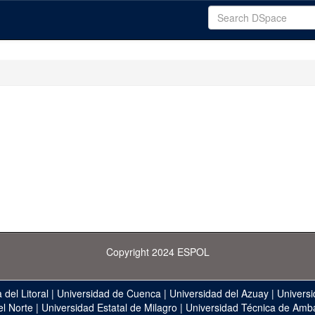
Copyright 2024 ESPOL
 del Litoral
|
Universidad de Cuenca
|
Universidad del Azuay
|
Universi
el Norte
|
Universidad Estatal de Milagro
|
Universidad Técnica de Amb