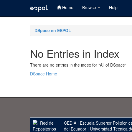
Home
Browse
Help
Skip
navigation
DSpace en ESPOL
No Entries in Index
There are no entries in the index for "All of DSpace".
DSpace Home
CEDIA
|
Escuela Superior Politécnica
del Ecuador
|
Universidad Técnica d