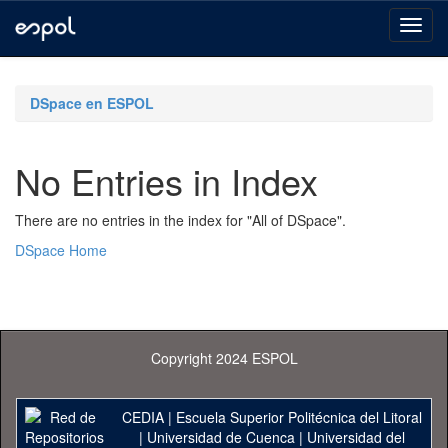
Skip
navigation
DSpace en ESPOL
No Entries in Index
There are no entries in the index for "All of DSpace".
DSpace Home
Copyright 2024 ESPOL
CEDIA
|
Escuela Superior Politécnica del Litoral
|
Universidad de Cuenca
|
Universidad del