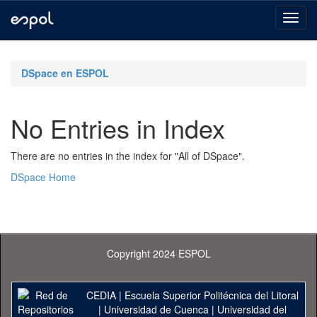
Skip
navigation
DSpace en ESPOL
No Entries in Index
There are no entries in the index for "All of DSpace".
DSpace Home
Copyright 2024 ESPOL
CEDIA
|
Escuela Superior Politécnica del Litoral
|
Universidad de Cuenca
|
Universidad del