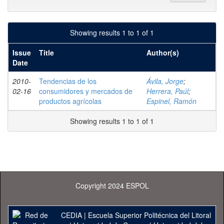
Showing results 1 to 1 of 1
Issue
Title
Author(s)
Date
2010-
Tendencias de los
Ávila, Jorge
;
02-16
consumidores y mercados de
Herrera, Paúl
;
productos agrícolas
Espinel, Ramón
Showing results 1 to 1 of 1
Copyright 2024 ESPOL
CEDIA
|
Escuela Superior Politécnica del Litoral