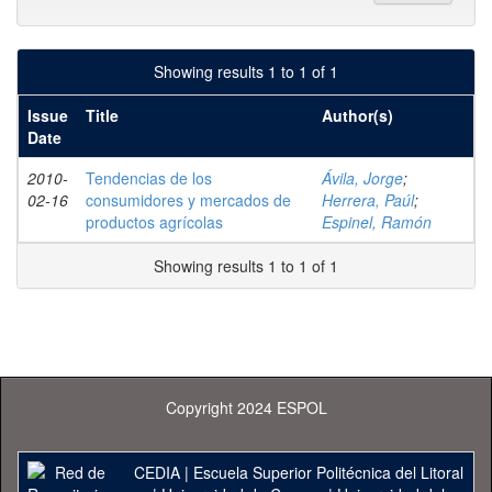
Showing results 1 to 1 of 1
Issue
Title
Author(s)
Date
2010-
Tendencias de los
Ávila, Jorge
;
02-16
consumidores y mercados de
Herrera, Paúl
;
productos agrícolas
Espinel, Ramón
Showing results 1 to 1 of 1
Copyright 2024 ESPOL
CEDIA
|
Escuela Superior Politécnica del Litoral