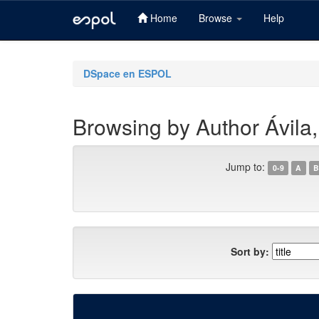
Home
Browse
Help
Skip
navigation
DSpace en ESPOL
Browsing by Author Ávila,
Jump to:
0-9
A
B
Sort by: