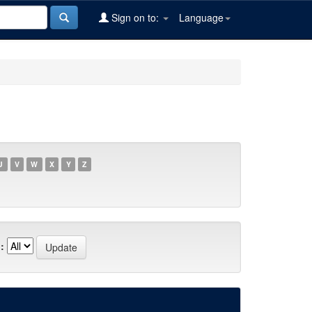
Sign on to:
Language
U
V
W
X
Y
Z
: