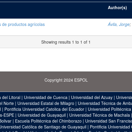
Author(s)
 de productos agrícolas
Ávila, Jorge
;
Showing results 1 to 1 of 1
Copyright 2024 ESPOL
 del Litoral
|
Universidad de Cuenca
|
Universidad del Azuay
|
Universi
el Norte
|
Universidad Estatal de Milagro
|
Universidad Técnica de Amb
l
|
Pontificia Universidad Catolica del Ecuador
|
Universidad Politécnica
as-ESPE
|
Universidad de Guayaquil
|
Universidad Técnica de Machala
Bolivar
|
Escuela Politécnica del Chimborazo
|
Universidad San Francis
Universidad Católica de Santiago de Guayaquil
|
Pontificia Universidad