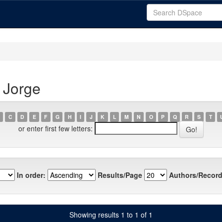
 Jorge
C
D
E
F
G
H
I
J
K
L
M
N
O
P
Q
R
S
T
or enter first few letters:
In order:
Results/Page
Authors/Record
Showing results 1 to 1 of 1