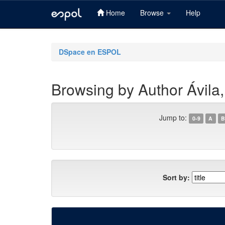
Home
Browse
Help
Skip
navigation
DSpace en ESPOL
Browsing by Author Ávila,
Jump to:
0-9
A
B
Sort by: