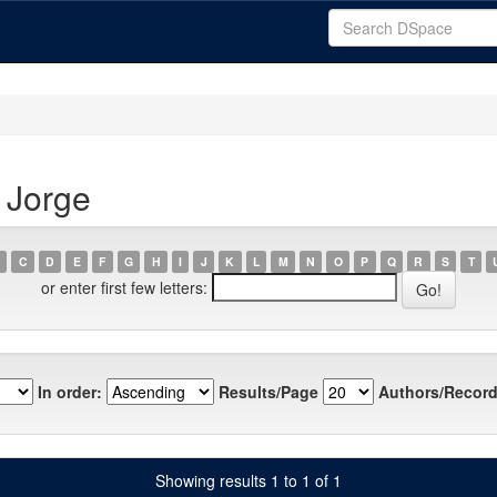
 Jorge
C
D
E
F
G
H
I
J
K
L
M
N
O
P
Q
R
S
T
or enter first few letters:
In order:
Results/Page
Authors/Record
Showing results 1 to 1 of 1