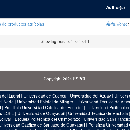
Author(s)
 de productos agrícolas
Ávila, Jorge
;
Showing results 1 to 1 of 1
Copyright 2024 ESPOL
 del Litoral
|
Universidad de Cuenca
|
Universidad del Azuay
|
Universi
el Norte
|
Universidad Estatal de Milagro
|
Universidad Técnica de Amb
l
|
Pontificia Universidad Catolica del Ecuador
|
Universidad Politécnica
as-ESPE
|
Universidad de Guayaquil
|
Universidad Técnica de Machala
Bolivar
|
Escuela Politécnica del Chimborazo
|
Universidad San Francis
Universidad Católica de Santiago de Guayaquil
|
Pontificia Universidad