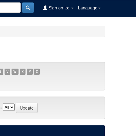
Sign on to:
Language
U
V
W
X
Y
Z
: