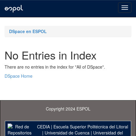
Skip
navigation
DSpace en ESPOL
No Entries in Index
There are no entries in the index for "All of DSpace".
DSpace Home
Copyright 2024 ESPOL
CEDIA
|
Escuela Superior Politécnica del Litoral
|
Universidad de Cuenca
|
Universidad del