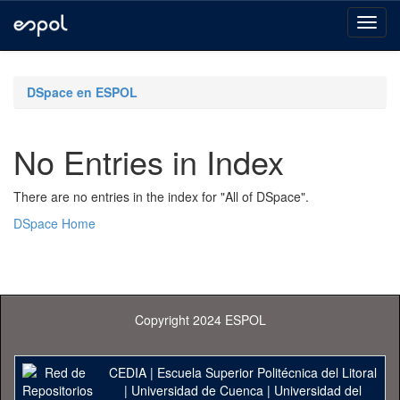
Skip
navigation
DSpace en ESPOL
No Entries in Index
There are no entries in the index for "All of DSpace".
DSpace Home
Copyright 2024 ESPOL
CEDIA
|
Escuela Superior Politécnica del Litoral
|
Universidad de Cuenca
|
Universidad del