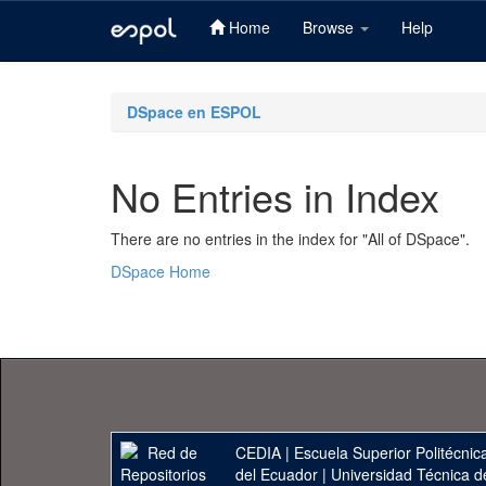
Home
Browse
Help
Skip
navigation
DSpace en ESPOL
No Entries in Index
There are no entries in the index for "All of DSpace".
DSpace Home
CEDIA
|
Escuela Superior Politécnica
del Ecuador
|
Universidad Técnica d