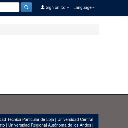
Sign on to:
Language
dad Técnica Particular de Loja
|
Universidad Central
ato
|
Universidad Regional Autónoma de los Andes
|