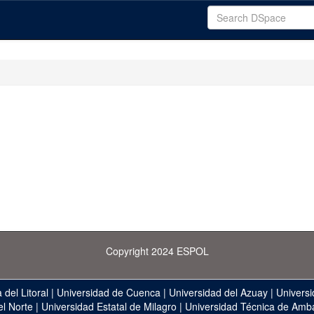
Copyright 2024 ESPOL
 del Litoral
|
Universidad de Cuenca
|
Universidad del Azuay
|
Universi
el Norte
|
Universidad Estatal de Milagro
|
Universidad Técnica de Amb