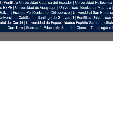
l
|
Pontificia Universidad Catolica del Ecuador
|
Universidad Politécnica
as-ESPE
|
Universidad de Guayaquil
|
Universidad Técnica de Machala
Bolivar
|
Escuela Politécnica del Chimborazo
|
Universidad San Francis
Universidad Católica de Santiago de Guayaquil
|
Pontificia Universidad
atal del Carchi
|
Universidad de Especialidades Espíritu Santo
|
Institu
Cordillera
|
Secretaría Educación Superior, Ciencia, Tecnología e