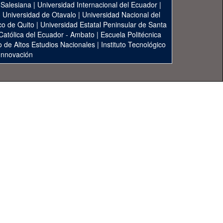
 Salesiana
|
Universidad Internacional del Ecuador
|
|
Universidad de Otavalo
|
Universidad Nacional del
co de Quito
|
Universidad Estatal Peninsular de Santa
 Católica del Ecuador - Ambato
|
Escuela Politécnica
to de Altos Estudios Nacionales
|
Instituto Tecnológico
 Innovación