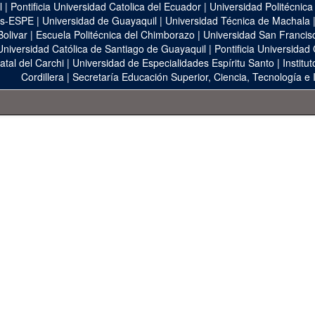
l
|
Pontificia Universidad Catolica del Ecuador
|
Universidad Politécnica
as-ESPE
|
Universidad de Guayaquil
|
Universidad Técnica de Machala
Bolivar
|
Escuela Politécnica del Chimborazo
|
Universidad San Francis
Universidad Católica de Santiago de Guayaquil
|
Pontificia Universidad
atal del Carchi
|
Universidad de Especialidades Espíritu Santo
|
Institu
Cordillera
|
Secretaría Educación Superior, Ciencia, Tecnología e