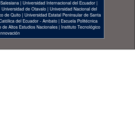
 Salesiana
|
Universidad Internacional del Ecuador
|
|
Universidad de Otavalo
|
Universidad Nacional del
co de Quito
|
Universidad Estatal Peninsular de Santa
 Católica del Ecuador - Ambato
|
Escuela Politécnica
to de Altos Estudios Nacionales
|
Instituto Tecnológico
 Innovación