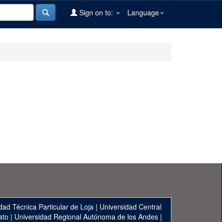
Sign on to:
Language
dad Técnica Particular de Loja
|
Universidad Central
ato
|
Universidad Regional Autónoma de los Andes
|