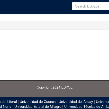
Copyright 2024 ESPOL
 del Litoral
|
Universidad de Cuenca
|
Universidad del Azuay
|
Universi
el Norte
|
Universidad Estatal de Milagro
|
Universidad Técnica de Amb