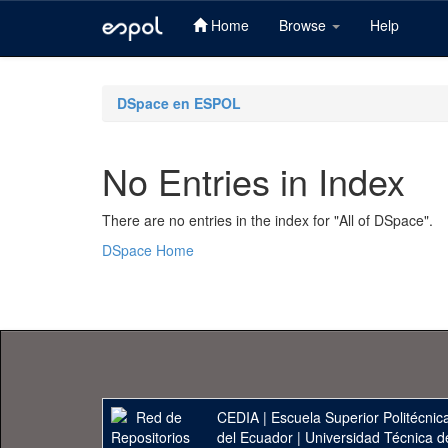
Home
Browse
Help
Skip
navigation
DSpace en ESPOL
No Entries in Index
There are no entries in the index for "All of DSpace".
DSpace Home
CEDIA
|
Escuela Superior Politécnica
del Ecuador
|
Universidad Técnica d