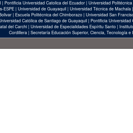
l
|
Pontificia Universidad Catolica del Ecuador
|
Universidad Politécnica
as-ESPE
|
Universidad de Guayaquil
|
Universidad Técnica de Machala
Bolivar
|
Escuela Politécnica del Chimborazo
|
Universidad San Francis
Universidad Católica de Santiago de Guayaquil
|
Pontificia Universidad
atal del Carchi
|
Universidad de Especialidades Espíritu Santo
|
Institu
Cordillera
|
Secretaría Educación Superior, Ciencia, Tecnología e