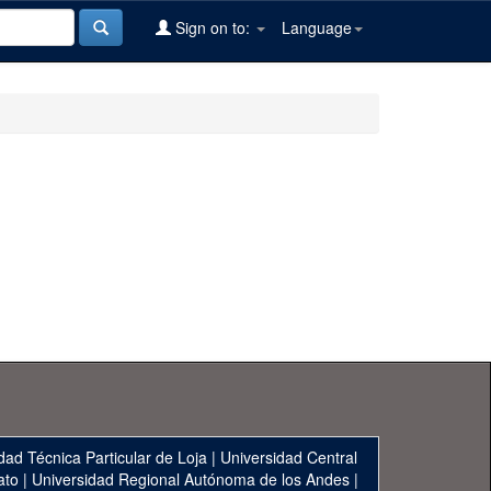
Sign on to:
Language
dad Técnica Particular de Loja
|
Universidad Central
ato
|
Universidad Regional Autónoma de los Andes
|