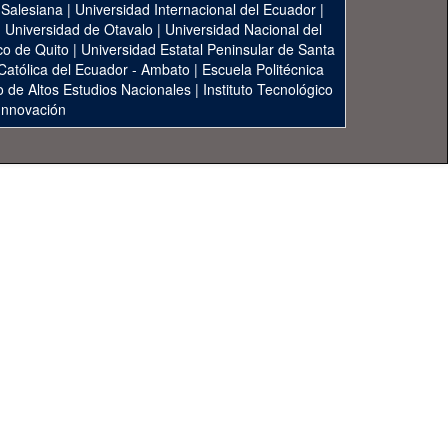
 Salesiana
|
Universidad Internacional del Ecuador
|
|
Universidad de Otavalo
|
Universidad Nacional del
co de Quito
|
Universidad Estatal Peninsular de Santa
 Católica del Ecuador - Ambato
|
Escuela Politécnica
to de Altos Estudios Nacionales
|
Instituto Tecnológico
 Innovación