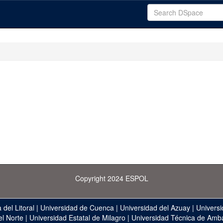
Copyright 2024 ESPOL
 del Litoral
|
Universidad de Cuenca
|
Universidad del Azuay
|
Universi
el Norte
|
Universidad Estatal de Milagro
|
Universidad Técnica de Amb