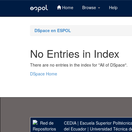
Home
Browse
Help
Skip
navigation
DSpace en ESPOL
No Entries in Index
There are no entries in the index for "All of DSpace".
DSpace Home
CEDIA
|
Escuela Superior Politécnica
del Ecuador
|
Universidad Técnica d