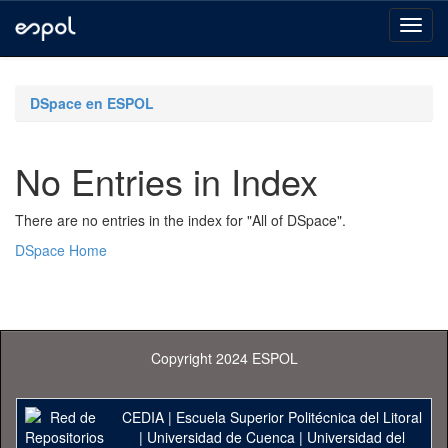
Skip
navigation
DSpace en ESPOL
No Entries in Index
There are no entries in the index for "All of DSpace".
DSpace Home
Copyright 2024 ESPOL
CEDIA
|
Escuela Superior Politécnica del Litoral
|
Universidad de Cuenca
|
Universidad del