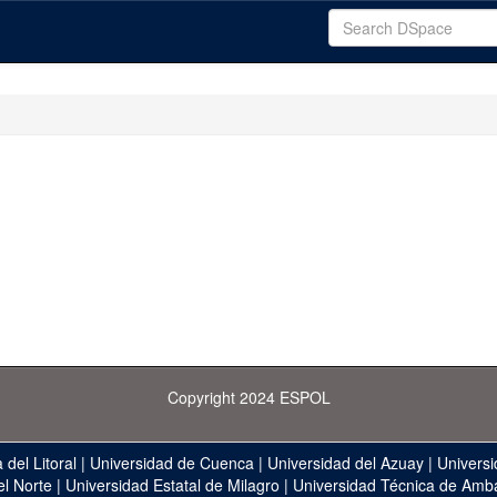
Copyright 2024 ESPOL
 del Litoral
|
Universidad de Cuenca
|
Universidad del Azuay
|
Universi
el Norte
|
Universidad Estatal de Milagro
|
Universidad Técnica de Amb