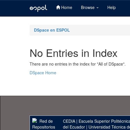
Home
Browse
Help
Skip
navigation
DSpace en ESPOL
No Entries in Index
There are no entries in the index for "All of DSpace".
DSpace Home
CEDIA
|
Escuela Superior Politécnica
del Ecuador
|
Universidad Técnica d