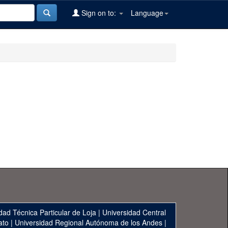
Sign on to:
Language
dad Técnica Particular de Loja
|
Universidad Central
ato
|
Universidad Regional Autónoma de los Andes
|