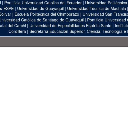
l
|
Pontificia Universidad Catolica del Ecuador
|
Universidad Politécnica
as-ESPE
|
Universidad de Guayaquil
|
Universidad Técnica de Machala
Bolivar
|
Escuela Politécnica del Chimborazo
|
Universidad San Francis
Universidad Católica de Santiago de Guayaquil
|
Pontificia Universidad
atal del Carchi
|
Universidad de Especialidades Espíritu Santo
|
Institu
Cordillera
|
Secretaría Educación Superior, Ciencia, Tecnología e