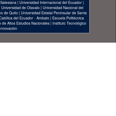
 Salesiana
|
Universidad Internacional del Ecuador
|
|
Universidad de Otavalo
|
Universidad Nacional del
co de Quito
|
Universidad Estatal Peninsular de Santa
 Católica del Ecuador - Ambato
|
Escuela Politécnica
to de Altos Estudios Nacionales
|
Instituto Tecnológico
 Innovación