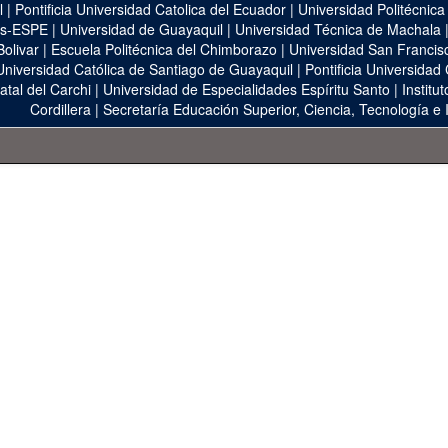
l
|
Pontificia Universidad Catolica del Ecuador
|
Universidad Politécnica
as-ESPE
|
Universidad de Guayaquil
|
Universidad Técnica de Machala
Bolivar
|
Escuela Politécnica del Chimborazo
|
Universidad San Francis
Universidad Católica de Santiago de Guayaquil
|
Pontificia Universidad
atal del Carchi
|
Universidad de Especialidades Espíritu Santo
|
Institu
Cordillera
|
Secretaría Educación Superior, Ciencia, Tecnología e