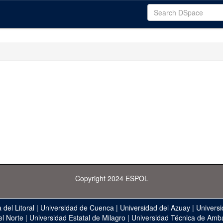
Copyright 2024 ESPOL
 del Litoral
|
Universidad de Cuenca
|
Universidad del Azuay
|
Universi
el Norte
|
Universidad Estatal de Milagro
|
Universidad Técnica de Amb