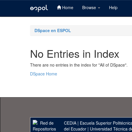
Home
Browse
Help
Skip
navigation
DSpace en ESPOL
No Entries in Index
There are no entries in the index for "All of DSpace".
DSpace Home
CEDIA
|
Escuela Superior Politécnica
del Ecuador
|
Universidad Técnica d