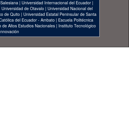
 Salesiana
|
Universidad Internacional del Ecuador
|
|
Universidad de Otavalo
|
Universidad Nacional del
co de Quito
|
Universidad Estatal Peninsular de Santa
 Católica del Ecuador - Ambato
|
Escuela Politécnica
to de Altos Estudios Nacionales
|
Instituto Tecnológico
 Innovación