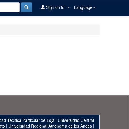
Sign on to:
Language
dad Técnica Particular de Loja
|
Universidad Central
ato
|
Universidad Regional Autónoma de los Andes
|