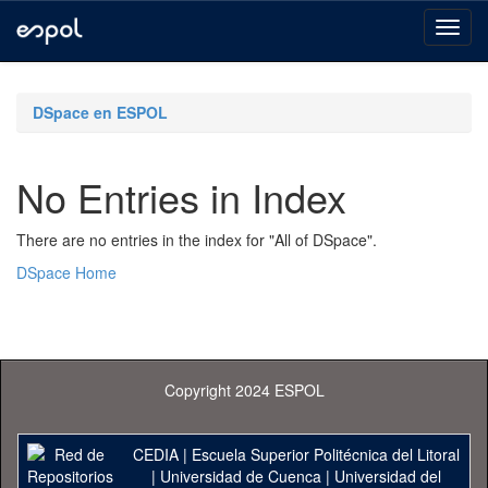
Skip
navigation
DSpace en ESPOL
No Entries in Index
There are no entries in the index for "All of DSpace".
DSpace Home
Copyright 2024 ESPOL
CEDIA
|
Escuela Superior Politécnica del Litoral
|
Universidad de Cuenca
|
Universidad del