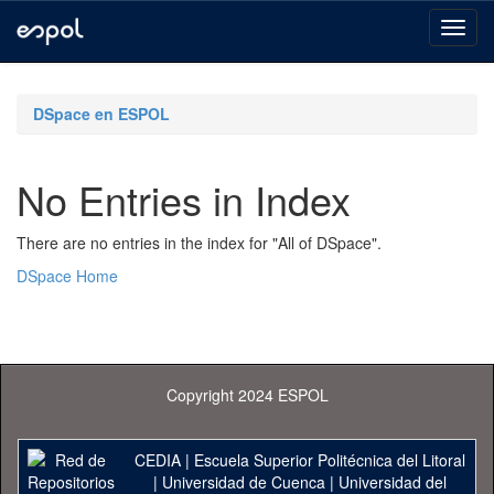
Skip
navigation
DSpace en ESPOL
No Entries in Index
There are no entries in the index for "All of DSpace".
DSpace Home
Copyright 2024 ESPOL
CEDIA
|
Escuela Superior Politécnica del Litoral
|
Universidad de Cuenca
|
Universidad del