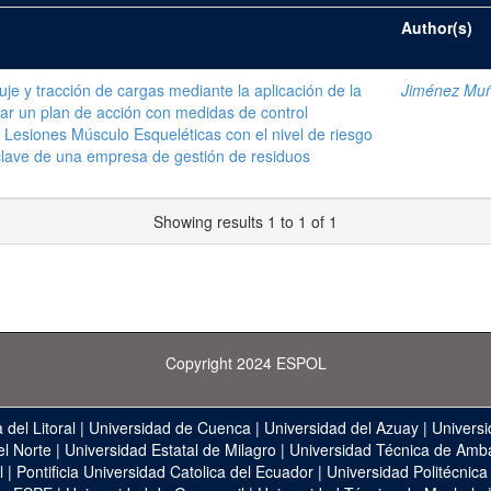
Author(s)
e y tracción de cargas mediante la aplicación de la
Jiménez Muño
ar un plan de acción con medidas de control
s Lesiones Músculo Esqueléticas con el nivel de riesgo
clave de una empresa de gestión de residuos
Showing results 1 to 1 of 1
Copyright 2024 ESPOL
 del Litoral
|
Universidad de Cuenca
|
Universidad del Azuay
|
Universi
el Norte
|
Universidad Estatal de Milagro
|
Universidad Técnica de Amb
l
|
Pontificia Universidad Catolica del Ecuador
|
Universidad Politécnica