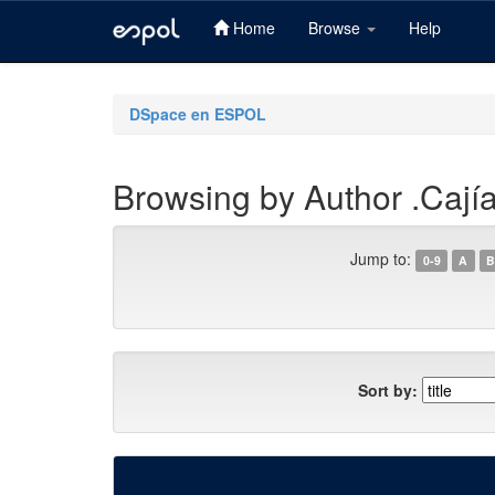
Home
Browse
Help
Skip
navigation
DSpace en ESPOL
Browsing by Author .Cajía
Jump to:
0-9
A
B
Sort by: