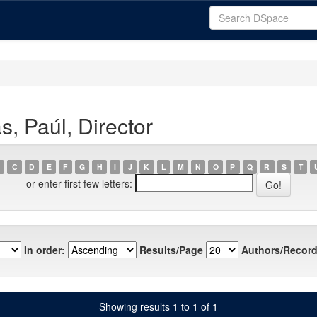
s, Paúl, Director
C
D
E
F
G
H
I
J
K
L
M
N
O
P
Q
R
S
T
or enter first few letters:
In order:
Results/Page
Authors/Record
Showing results 1 to 1 of 1