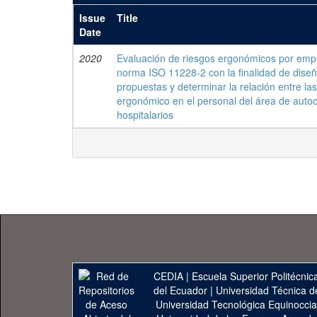
Issue
Title
Date
2020
Evaluación de riesgos ergonómicos por empuj
norma ISO 11228-2 con la finalidad de diseñ
propuestas y determinar la relación entre la
ergonómico en el personal del área de auto
hospitalarios
CEDIA
|
Escuela Superior Politécnica
del Ecuador
|
Universidad Técnica d
Universidad Tecnológica Equinoccia