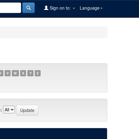
Sign on to:
Language
U
V
W
X
Y
Z
: