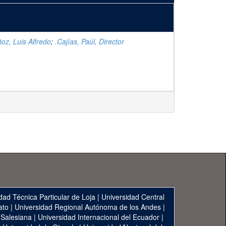
z, Luis Alfredo
;
.Cajías, Paúl, Director
dad Técnica Particular de Loja
|
Universidad Central
ato
|
Universidad Regional Autónoma de los Andes
|
 Salesiana
|
Universidad Internacional del Ecuador
|