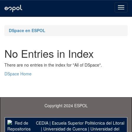
Skip
navigation
DSpace en ESPOL
No Entries in Index
There are no entries in the index for "All of DSpace".
DSpace Home
Copyright 2024 ESPOL
CEDIA
|
Escuela Superior Politécnica del Litoral
|
Universidad de Cuenca
|
Universidad del