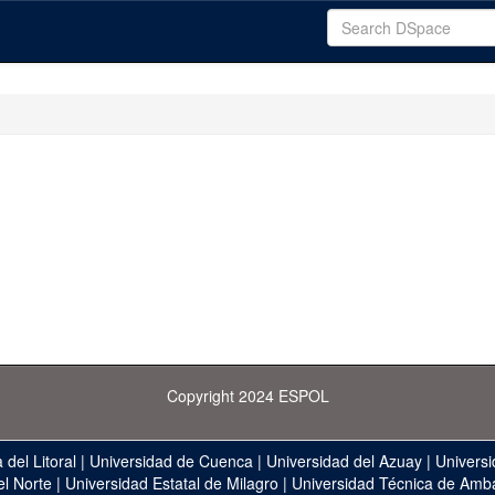
Copyright 2024 ESPOL
 del Litoral
|
Universidad de Cuenca
|
Universidad del Azuay
|
Universi
el Norte
|
Universidad Estatal de Milagro
|
Universidad Técnica de Amb