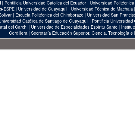
l
|
Pontificia Universidad Catolica del Ecuador
|
Universidad Politécnica
as-ESPE
|
Universidad de Guayaquil
|
Universidad Técnica de Machala
Bolivar
|
Escuela Politécnica del Chimborazo
|
Universidad San Francis
Universidad Católica de Santiago de Guayaquil
|
Pontificia Universidad
atal del Carchi
|
Universidad de Especialidades Espíritu Santo
|
Institu
Cordillera
|
Secretaría Educación Superior, Ciencia, Tecnología e