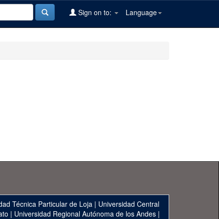
Sign on to:
Language
dad Técnica Particular de Loja
|
Universidad Central
ato
|
Universidad Regional Autónoma de los Andes
|