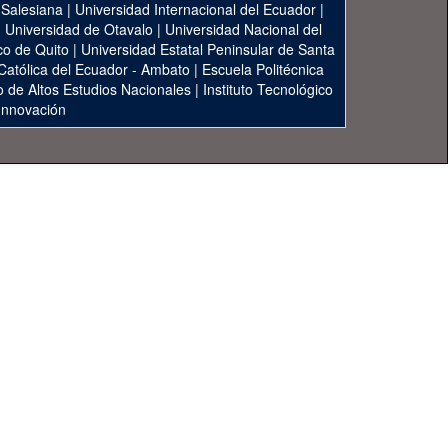
 Salesiana
|
Universidad Internacional del Ecuador
|
|
Universidad de Otavalo
|
Universidad Nacional del
co de Quito
|
Universidad Estatal Peninsular de Santa
 Católica del Ecuador - Ambato
|
Escuela Politécnica
to de Altos Estudios Nacionales
|
Instituto Tecnológico
 Innovación