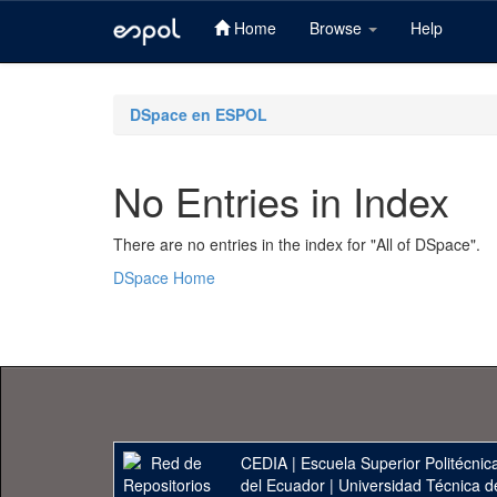
Home
Browse
Help
Skip
navigation
DSpace en ESPOL
No Entries in Index
There are no entries in the index for "All of DSpace".
DSpace Home
CEDIA
|
Escuela Superior Politécnica
del Ecuador
|
Universidad Técnica d