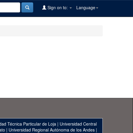
Sign on to:
Language
dad Técnica Particular de Loja
|
Universidad Central
ato
|
Universidad Regional Autónoma de los Andes
|