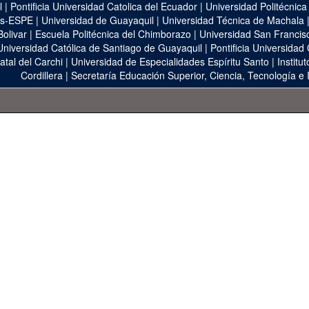
l
|
Pontificia Universidad Catolica del Ecuador
|
Universidad Politécnica
as-ESPE
|
Universidad de Guayaquil
|
Universidad Técnica de Machala
Bolivar
|
Escuela Politécnica del Chimborazo
|
Universidad San Francis
Universidad Católica de Santiago de Guayaquil
|
Pontificia Universidad
atal del Carchi
|
Universidad de Especialidades Espíritu Santo
|
Institu
Cordillera
|
Secretaría Educación Superior, Ciencia, Tecnología e