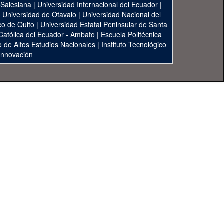
 Salesiana
|
Universidad Internacional del Ecuador
|
|
Universidad de Otavalo
|
Universidad Nacional del
co de Quito
|
Universidad Estatal Peninsular de Santa
 Católica del Ecuador - Ambato
|
Escuela Politécnica
to de Altos Estudios Nacionales
|
Instituto Tecnológico
 Innovación