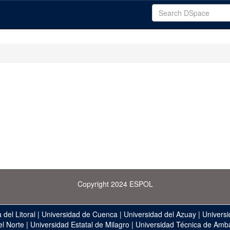
Copyright 2024 ESPOL
 del Litoral
|
Universidad de Cuenca
|
Universidad del Azuay
|
Universi
el Norte
|
Universidad Estatal de Milagro
|
Universidad Técnica de Amb