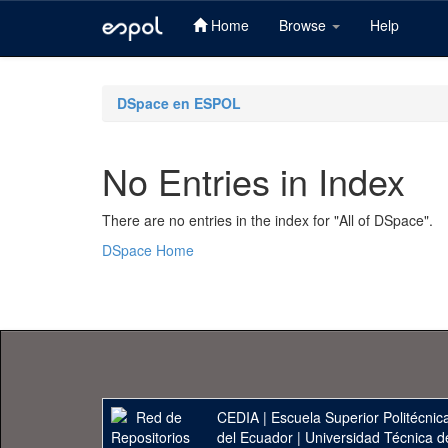
Home
Browse
Help
Skip
navigation
DSpace en ESPOL
No Entries in Index
There are no entries in the index for "All of DSpace".
DSpace Home
CEDIA
|
Escuela Superior Politécnica
del Ecuador
|
Universidad Técnica d