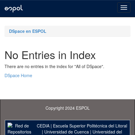
Skip
navigation
DSpace en ESPOL
No Entries in Index
There are no entries in the index for "All of DSpace".
DSpace Home
Copyright 2024 ESPOL
CEDIA
|
Escuela Superior Politécnica del Litoral
|
Universidad de Cuenca
|
Universidad del